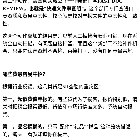
第二个动作，美国海关成立了一个新部门叫FAST DOC
REVIEW，也就是“快速文件审查组”。
这个部门专门查进口
商资质和贸易真实性，核心就是核对申报文件的真实性和一致
性。
这两个动作叠加的结果是：以前人工抽检有漏洞可钻，现在系
统全自动扫描，有问题直接扣留。而且这个新部门不给补件机
会，只要它认定资料不合格，直接打回，没有任何商量余地。
哪些货最容易中招？
根据行业反馈，这几类货是5H查验的重灾区：
第一，超低货值申报的。
有些货代为了揽客，报价特别低，清
关时把税金报得很低，货值和市场行情差太多，系统自动报
警。
第二，品名模糊的。
只写“配件”“礼品”“样品”这种笼统描述
的，海关一看就知道你在糊弄。