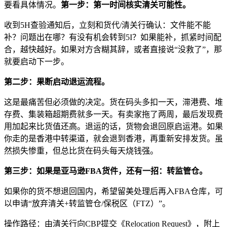
要看具体情况。
第一步：第一时间核实清关可能性。
收到5H查验通知后，立刻和货代/清关行确认：文件能不能
补？问题出在哪？有没有机会转到5I？如果能补，抓紧时间配
合，越快越好。如果对方含糊其辞，或者直接说“没救了”，那
就要启动下一步。
第二步：果断启动退运流程。
这是最痛苦但必须做的决定。货在码头多扣一天，滞港费、堆
存费、集装箱超期费就多一天。有卖家拖了两周，最后发现费
用加起来比货值还高。退运的话，货物会退回原启运港。如果
你走的是香港中转渠道，就会退到香港，再重新安排发货。虽
然损失惨重，但总比货在码头每天烧钱强。
第三步：如果是亚马逊FBA货件，还有一招：转监管仓。
如果你的货不想退回国内，希望留美处理后再入FBA仓库，可
以申请“放弃清关+转监管仓/保税区（FTZ）”。
操作路径：由清关行向CBP提交《Relocation Request》，附上