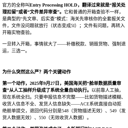
官方的全称叫
Entry Processing HOLD，翻译过来就是“报关处
理扣留”或者“文件差异审查”。
它和普通的开箱查验不一样，
是典型的“先文审、后实查”模式：海关先审核你的全套报关文
件，文件没问题就放行（状态变成5I）；文件有问题，再转入
开箱实物查验。
一旦转入开箱，事情就大了——补缴税款、销毁货物、强制退
运，三选一。
为什么突然这么严？两个关键动作
第一个动作，2025年9月27日，美国海关把“舱单数据质量审
查”从人工抽样升级成了系统全量自动执行。
以前靠人工抽，
现在系统全扫。只要申报信息不完整——比如货物描述模糊、
收货人信息不全、发货人信息缺失——ACE系统直接自动拒
绝舱单提交，退回代码分别是548（货物描述无效）、549（发
货人数据无效）、550（无效收货人数据）。