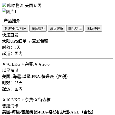
咔咕物流-美国专线
产品推介
专线/小包/FBA
海运整柜
海运散货
国际空运
国际快递
快递直发
大陆UPS红单_7-直发包税
时效：5天
起运：国内
￥
76.1
/KG + 杂费:￥￥20.0
以星海派
美国 -海运-以星-FBA-快递派（含税）
时效：25天
起运：国内
￥
10.2
/KG + 杂费:￥待查核
普船海卡
美国-海运-普船统配-FBA-洛杉矶拆送-AGL（含税）