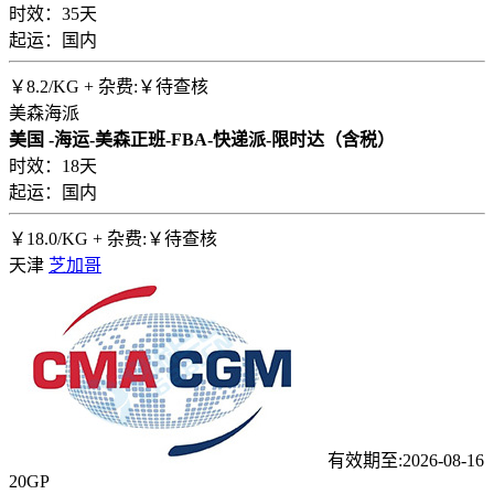
时效：35天
起运：国内
￥
8.2
/KG + 杂费:￥待查核
美森海派
美国 -海运-美森正班-FBA-快递派-限时达（含税）
时效：18天
起运：国内
￥
18.0
/KG + 杂费:￥待查核
天津
芝加哥
有效期至:2026-08-16
20GP