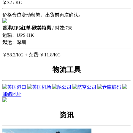
￥32
/ KG
价格仓位变动频繁，出货前再次确认。
香港UPS红单-欧美特惠
/ 时效:7天
运输：UPS-HK
起运：深圳
￥
58.2
/KG + 杂费:￥11.8/KG
物流工具
美国港口
美国机场
船公司
航空公司
仓库编码
邮编地址
资讯