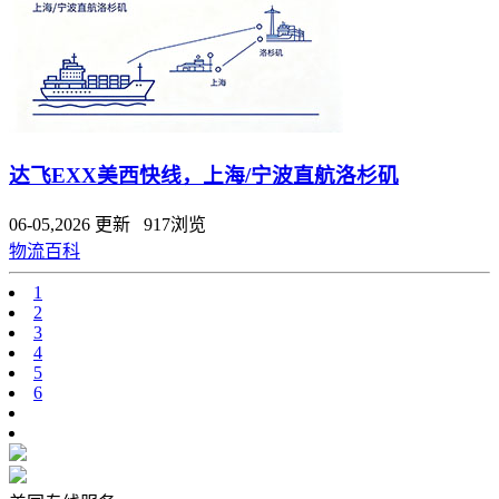
达飞EXX美西快线，上海/宁波直航洛杉矶
06-05,2026 更新 917浏览
物流百科
1
2
3
4
5
6