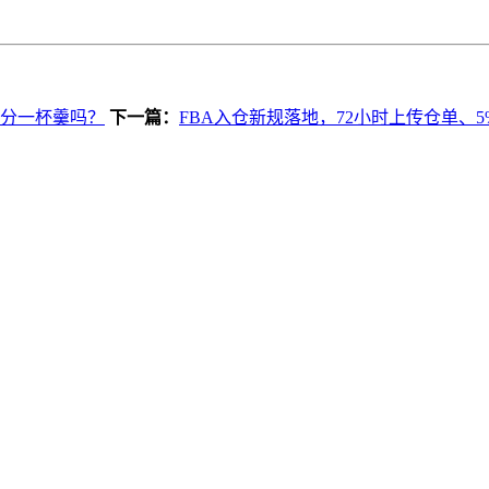
能分一杯羹吗？
下一篇：
FBA入仓新规落地，72小时上传仓单、