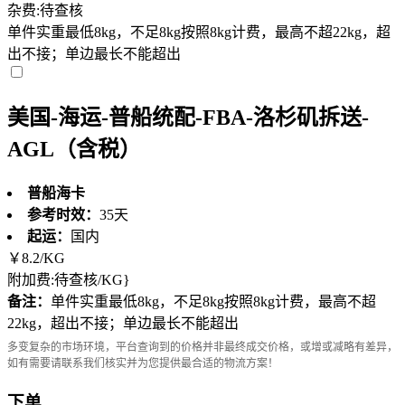
杂费:待查核
单件实重最低8kg，不足8kg按照8kg计费，最高不超22kg，超
出不接；单边最长不能超出
美国-海运-普船统配-FBA-洛杉矶拆送-
AGL（含税）
普船海卡
参考时效：
35天
起运：
国内
￥
8.2
/KG
附加费:待查核/KG}
备注：
单件实重最低8kg，不足8kg按照8kg计费，最高不超
22kg，超出不接；单边最长不能超出
多变复杂的市场环境，平台查询到的价格并非最终成交价格，或增或减略有差异，
如有需要请联系我们核实并为您提供最合适的物流方案！
下单