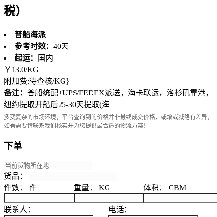
税）
普船海派
参考时效：
40天
起运：
国内
￥
13.0
/KG
附加费:待查核/KG}
备注：
普船统配+UPS/FEDEX派送，海卡联运，洛杉矶靠港，
纽约提取开船后25-30天提取(海
多变复杂的市场环境，平台查询到的价格并非最终成交价格，或增或减略有差异，
如有需要请联系我们核实并为您提供最合适的物流方案！
下单
货品：
件数：
件
重量：
KG
体积：
CBM
联系人：
电话：