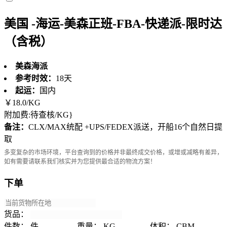
美国 -海运-美森正班-FBA-快递派-限时达
（含税）
美森海派
参考时效：
18天
起运：
国内
￥
18.0
/KG
附加费:待查核/KG}
备注：
CLX/MAX统配 +UPS/FEDEX派送，开船16个自然日提
取
多变复杂的市场环境，平台查询到的价格并非最终成交价格，或增或减略有差异，
如有需要请联系我们核实并为您提供最合适的物流方案！
下单
货品：
件数：
件
重量：
KG
体积：
CBM