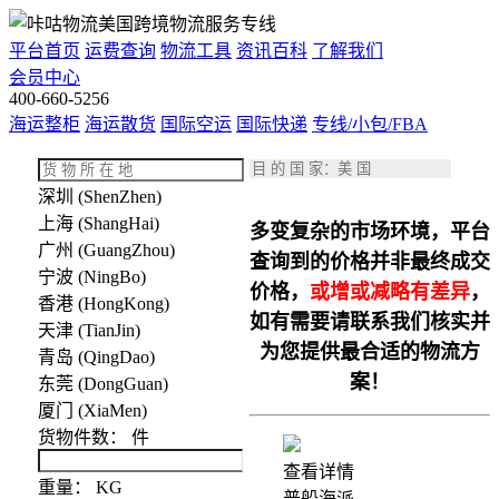
平台首页
运费查询
物流工具
资讯百科
了解我们
会员中心
400-660-5256
海运整柜
海运散货
国际空运
国际快递
专线/小包/FBA
深圳 (ShenZhen)
上海 (ShangHai)
多变复杂的市场环境，平台
广州 (GuangZhou)
查询到的价格并非最终成交
宁波 (NingBo)
价格，
或增或减略有差异
，
香港 (HongKong)
如有需要请联系我们核实并
天津 (TianJin)
为您提供最合适的物流方
青岛 (QingDao)
案！
东莞 (DongGuan)
厦门 (XiaMen)
货物件数：
件
查看详情
重量：
KG
普船海派