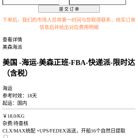
提 交 订 单
下单后，我们的市场人员将第一时间与您取得联系，核实订单
信息后并给出对应费用明细
查看详情
美森海派
美国 -海运-美森正班-FBA-快递派-限时达
（含税）
海运
参考时效：18天
起运：国内
￥
18.0
/KG
杂费:待查核
CLX/MAX统配 +UPS/FEDEX派送，开船16个自然日提取