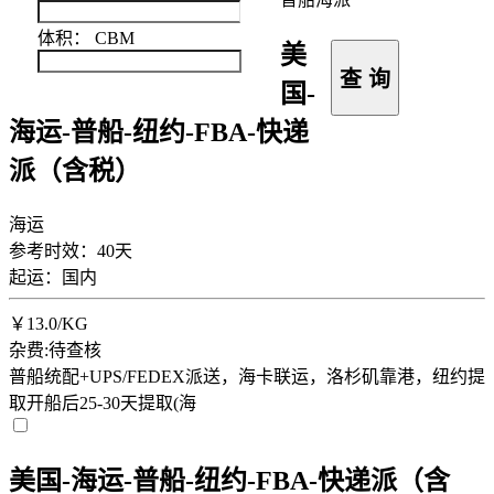
体积：
CBM
美
查 询
国-
海运-普船-纽约-FBA-快递
派（含税）
海运
参考时效：40天
起运：国内
￥
13.0
/KG
杂费:待查核
普船统配+UPS/FEDEX派送，海卡联运，洛杉矶靠港，纽约提
取开船后25-30天提取(海
美国-海运-普船-纽约-FBA-快递派（含